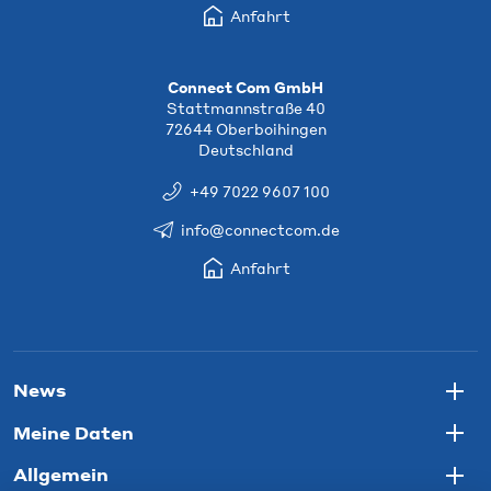
Anfahrt
Connect Com GmbH
Stattmannstraße 40
72644 Oberboihingen
Deutschland
+49 7022 9607 100
info@connectcom.de
Anfahrt
News
Togg
Meine Daten
Togg
Allgemein
Togg