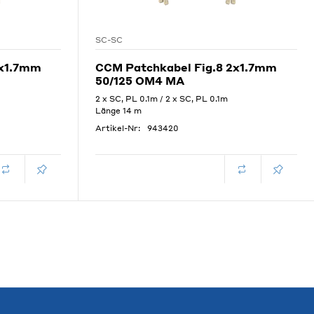
SC-SC
2x1.7mm
CCM Patchkabel Fig.8 2x1.7mm
50/125 OM4 MA
2 x SC, PL 0.1m / 2 x SC, PL 0.1m
Länge 14 m
Artikel-Nr:
943420