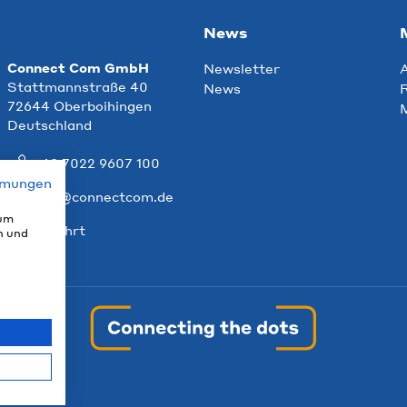
News
Connect Com GmbH
Newsletter
Stattmannstraße 40
News
R
72644 Oberboihingen
Deutschland
+49 7022 9607 100
mmungen
info@connectcom.de
 um
Anfahrt
n und