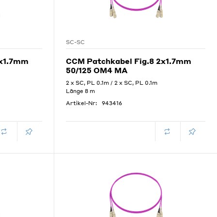
SC-SC
2x1.7mm
CCM Patchkabel Fig.8 2x1.7mm
50/125 OM4 MA
2 x SC, PL 0.1m / 2 x SC, PL 0.1m
Länge 8 m
Artikel-Nr:
943416