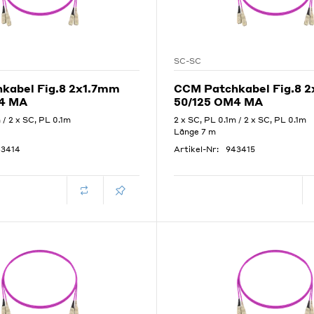
SC-SC
kabel Fig.8 2x1.7mm
CCM Patchkabel Fig.8 
4 MA
50/125 OM4 MA
 / 2 x SC, PL 0.1m
2 x SC, PL 0.1m / 2 x SC, PL 0.1m
Länge 7 m
43414
Artikel-Nr:
943415