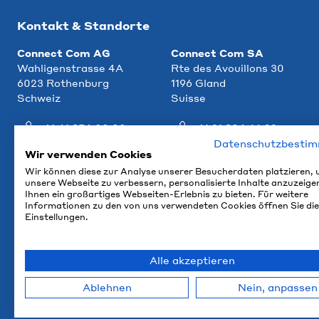
Kontakt & Standorte
Connect Com AG
Connect Com SA
Wahligenstrasse 4A
Rte des Avouillons 30
6023 Rothenburg
1196 Gland
Schweiz
Suisse
+41 41 854 00 00
+41 21 804 66 22
Datenschutzbesti
info@ccm.ch
info@ccm.ch
Wir verwenden Cookies
Wir können diese zur Analyse unserer Besucherdaten platzieren,
Anfahrt
Anfahrt
unsere Webseite zu verbessern, personalisierte Inhalte anzuzeige
Ihnen ein großartiges Webseiten-Erlebnis zu bieten. Für weitere
Informationen zu den von uns verwendeten Cookies öffnen Sie die
Einstellungen.
Alle akzeptieren
Ablehnen
Nein, anpassen
© 2026 Connect Com AG