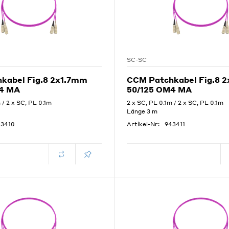
SC-SC
kabel Fig.8 2x1.7mm
CCM Patchkabel Fig.8 
4 MA
50/125 OM4 MA
 / 2 x SC, PL 0.1m
2 x SC, PL 0.1m / 2 x SC, PL 0.1m
Länge 3 m
43410
Artikel-Nr:
943411