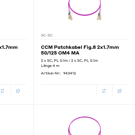
SC-SC
2x1.7mm
CCM Patchkabel Fig.8 2x1.7mm
50/125 OM4 MA
2 x SC, PL 0.1m / 2 x SC, PL 0.1m
Länge 4 m
Artikel-Nr:
943412