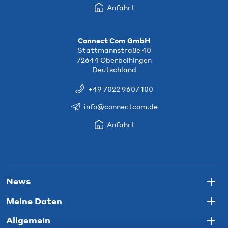
Anfahrt
Connect Com GmbH
Stattmannstraße 40
72644 Oberboihingen
Deutschland
+49 7022 9607 100
info@connectcom.de
Anfahrt
News
Togg
Meine Daten
Togg
Allgemein
Togg