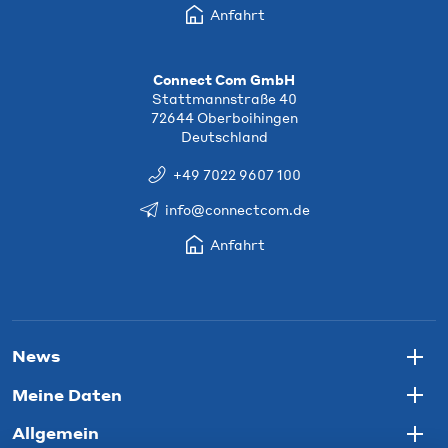
Anfahrt
Connect Com GmbH
Stattmannstraße 40
72644 Oberboihingen
Deutschland
+49 7022 9607 100
info@connectcom.de
Anfahrt
News
Togg
Meine Daten
Togg
Allgemein
Togg