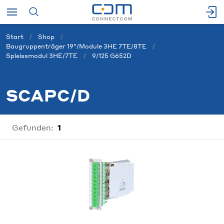
Start
Shop
Baugruppenträger 19"/Module 3HE 7TE/8TE
Spleissmodul 3HE/7TE
9/125 G652D
SCAPC/D
Gefunden:
1