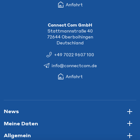
Anfahrt
Connect Com GmbH
Stattmannstraße 40
72644 Oberboihingen
Deutschland
+49 7022 9607 100
info@connectcom.de
Anfahrt
News
Togg
Meine Daten
Togg
Allgemein
Togg