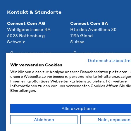
Kontakt & Standorte
Connect Com AG
Connect Com SA
Wahligenstrasse 4A
Rte des Avouillons 30
6023 Rothenburg
1196 Gland
Schweiz
Suisse
+41 41 854 00 00
+41 21 804 66 22
Datenschutzbesti
info@ccm.ch
info@ccm.ch
Wir verwenden Cookies
Wir können diese zur Analyse unserer Besucherdaten platzieren,
Anfahrt
Anfahrt
unsere Webseite zu verbessern, personalisierte Inhalte anzuzeige
Ihnen ein großartiges Webseiten-Erlebnis zu bieten. Für weitere
Informationen zu den von uns verwendeten Cookies öffnen Sie die
Einstellungen.
Alle akzeptieren
Ablehnen
Nein, anpassen
© 2026 Connect Com AG