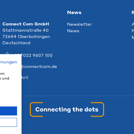
News
Connect Com GmbH
Newsletter
Stattmannstraße 40
News
R
72644 Oberboihingen
Deutschland
+49 7022 9607 100
mmungen
info@connectcom.de
 um
Anfahrt
n und