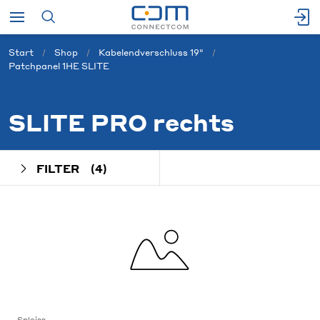
Start
Shop
Kabelendverschluss 19"
Patchpanel 1HE SLITE
SLITE PRO rechts
FILTER
(4)