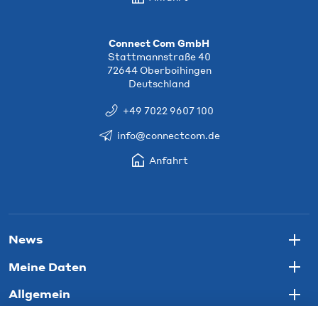
Connect Com GmbH
Stattmannstraße 40
72644 Oberboihingen
Deutschland
+49 7022 9607 100
info@connectcom.de
Anfahrt
News
Togg
Meine Daten
Togg
Allgemein
Togg