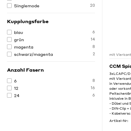
20
Singlemode
Kupplungsfarbe
6
blau
14
grün
8
magenta
2
schwarz/magenta
mit Vierkan
CCM Spi
Anzahl Fasern
3xLCAPC/D 
mit Vierkant
8
6
in Verwendu
16
12
oder vorkon
Peitschenlä
6
24
inklusive in 
- Dübel und
- DIN-Clip +
- Kabelvers
Artikel-Nr: