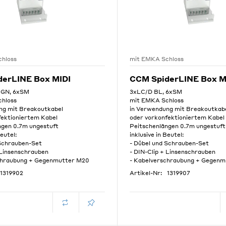
hloss
mit EMKA Schloss
derLINE Box MIDI
CCM SpiderLINE Box M
GN, 6xSM
3xLC/D BL, 6xSM
hloss
mit EMKA Schloss
ng mit Breakoutkabel
in Verwendung mit Breakoutkab
fektioniertem Kabel
oder vorkonfektioniertem Kabel
ngen 0.7m ungestuft
Peitschenlängen 0.7m ungestuft
Beutel:
inklusive in Beutel:
 Schrauben-Set
- Dübel und Schrauben-Set
 Linsenschrauben
- DIN-Clip + Linsenschrauben
chraubung + Gegenmutter M20
- Kabelverschraubung + Gegen
1319902
Artikel-Nr:
1319907