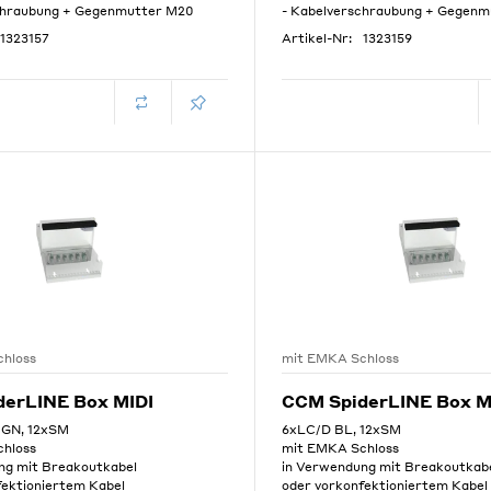
chraubung + Gegenmutter M20
- Kabelverschraubung + Gegen
1323157
Artikel-Nr:
1323159
hloss
mit EMKA Schloss
derLINE Box MIDI
CCM SpiderLINE Box M
GN, 12xSM
6xLC/D BL, 12xSM
hloss
mit EMKA Schloss
ng mit Breakoutkabel
in Verwendung mit Breakoutkab
fektioniertem Kabel
oder vorkonfektioniertem Kabel