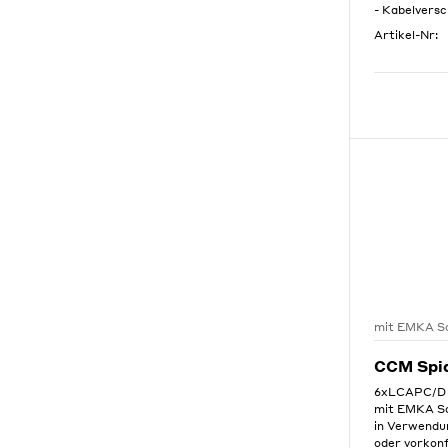
- Kabelvers
Artikel-Nr:
mit EMKA Sc
CCM Spi
6xLCAPC/D 
mit EMKA Sc
in Verwendu
oder vorkon