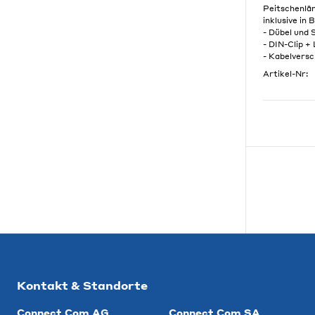
Peitschenlä
inklusive in 
- Dübel und
- DIN-Clip +
- Kabelvers
Artikel-Nr:
Kontakt & Standorte
Connect Com AG
Connect Com SA