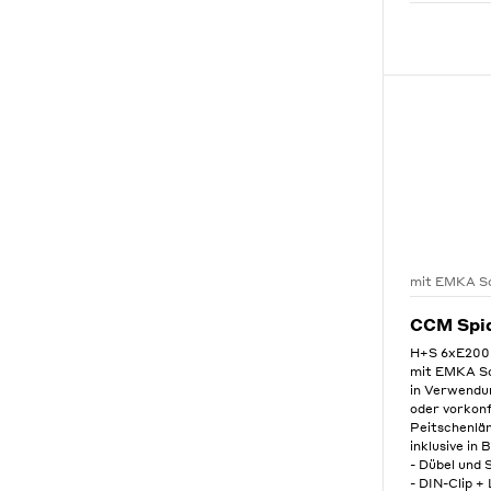
mit EMKA Sc
CCM Spi
H+S 6xE200
mit EMKA Sc
in Verwendu
oder vorkon
Peitschenlä
inklusive in 
- Dübel und
- DIN-Clip +