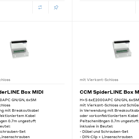
hloss
mit Vierkant-Schloss
derLINE Box MIDI
CCM SpiderLINE Box M
0APC GN/GN, 6xSM
H+S 6xE2000APC GN/GN, 6xS
hloss
mit Vierkant-Schloss und Schlüs
ng mit Breakoutkabel
in Verwendung mit Breakoutkab
fektioniertem Kabel
oder vorkonfektioniertem Kabel
ngen 0.7m ungestuft
Peitschenlängen 0.7m ungestuft
Beutel:
inklusive in Beutel:
 Schrauben-Set
- Dübel und Schrauben-Set
 Linsenschrauben
- DIN-Clip + Linsenschrauben