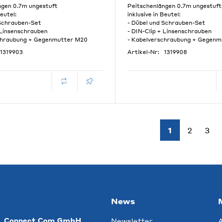
ngen 0.7m ungestuft
Peitschenlängen 0.7m ungestuft
Beutel:
inklusive in Beutel:
 Schrauben-Set
- Dübel und Schrauben-Set
 Linsenschrauben
- DIN-Clip + Linsenschrauben
chraubung + Gegenmutter M20
- Kabelverschraubung + Gegen
1319903
Artikel-Nr:
1319908
1
2
3
News
Connect Com GmbH
Newsletter