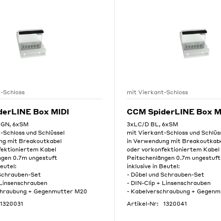
t-Schloss
mit Vierkant-Schloss
derLINE Box MIDI
CCM SpiderLINE Box M
GN, 6xSM
3xLC/D BL, 6xSM
-Schloss und Schlüssel
mit Vierkant-Schloss und Schlüs
ng mit Breakoutkabel
in Verwendung mit Breakoutkab
fektioniertem Kabel
oder vorkonfektioniertem Kabel
ngen 0.7m ungestuft
Peitschenlängen 0.7m ungestuft
Beutel:
inklusive in Beutel:
 Schrauben-Set
- Dübel und Schrauben-Set
 Linsenschrauben
- DIN-Clip + Linsenschrauben
chraubung + Gegenmutter M20
- Kabelverschraubung + Gegen
1320031
Artikel-Nr:
1320041