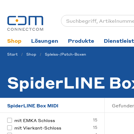
Shop
Lösungen
Produkte
Dienstleis
Start
Shop
Spleiss-/Patch-Boxen
SpiderLINE Bo
SpiderLINE Box MIDI
Gefunden
15
mit EMKA Schloss
15
mit Vierkant-Schloss