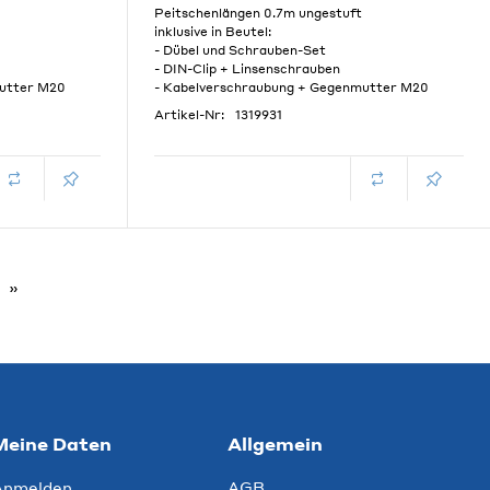
Peitschenlängen 0.7m ungestuft
inklusive in Beutel:
- Dübel und Schrauben-Set
- DIN-Clip + Linsenschrauben
mutter M20
- Kabelverschraubung + Gegenmutter M20
Artikel-Nr:
1319931
Meine Daten
Allgemein
Anmelden
AGB