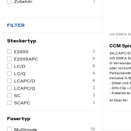
1
Zubehör
FILTER
mit EMKA Sc
Steckertyp
CCM Spi
2
E2000
3xLCAPC/D 
4
E2000APC
mit EMKA Sc
in Verwendu
8
LC/D
oder vorkon
4
LC/Q
Peitschenlä
inklusive in 
4
LCAPC/D
- Dübel und
2
LCAPC/Q
- DIN-Clip +
- Kabelvers
3
SC
Artikel-Nr:
3
SCAPC
Fasertyp
10
Multimode