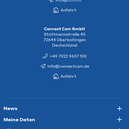
Anfahrt
Connect Com GmbH
Stattmannstraße 40
72644 Oberboihingen
Deutschland
+49 7022 9607 100
info@connectcom.de
Anfahrt
News
Togg
Meine Daten
Togg