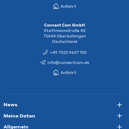
Anfahrt
Connect Com GmbH
Stattmannstraße 40
72644 Oberboihingen
Deutschland
+49 7022 9607 100
info@connectcom.de
Anfahrt
News
Togg
Meine Daten
Togg
Allgemein
Togg