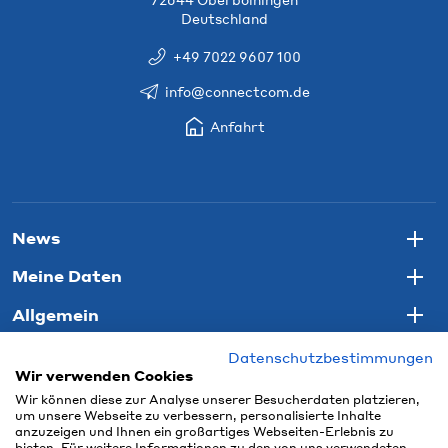
Deutschland
+49 7022 9607 100
info@connectcom.de
Anfahrt
News
Togg
Meine Daten
Togg
Allgemein
Togg
Datenschutzbestimmungen
Wir verwenden Cookies
Wir können diese zur Analyse unserer Besucherdaten platzieren,
um unsere Webseite zu verbessern, personalisierte Inhalte
anzuzeigen und Ihnen ein großartiges Webseiten-Erlebnis zu
bieten. Für weitere Informationen zu den von uns verwendeten