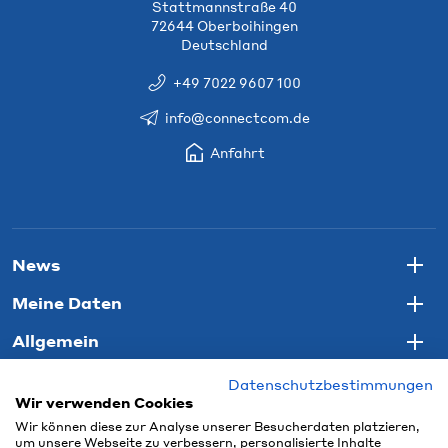
Stattmannstraße 40
72644 Oberboihingen
Deutschland
+49 7022 9607 100
info@connectcom.de
Anfahrt
News
Togg
Meine Daten
Togg
Allgemein
Togg
Datenschutzbestimmungen
Wir verwenden Cookies
Wir können diese zur Analyse unserer Besucherdaten platzieren,
um unsere Webseite zu verbessern, personalisierte Inhalte