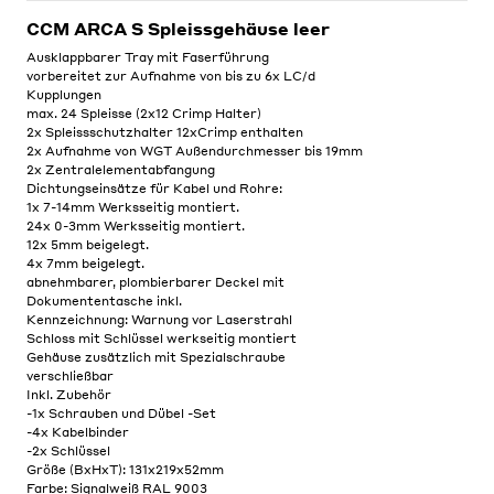
CCM ARCA S Spleissgehäuse leer
Ausklappbarer Tray mit Faserführung
vorbereitet zur Aufnahme von bis zu 6x LC/d
Kupplungen
max. 24 Spleisse (2x12 Crimp Halter)
2x Spleissschutzhalter 12xCrimp enthalten
2x Aufnahme von WGT Außendurchmesser bis 19mm
2x Zentralelementabfangung
Dichtungseinsätze für Kabel und Rohre:
1x 7-14mm Werksseitig montiert.
24x 0-3mm Werksseitig montiert.
12x 5mm beigelegt.
4x 7mm beigelegt.
abnehmbarer, plombierbarer Deckel mit
Dokumententasche inkl.
Kennzeichnung: Warnung vor Laserstrahl
Schloss mit Schlüssel werkseitig montiert
Gehäuse zusätzlich mit Spezialschraube
verschließbar
Inkl. Zubehör
-1x Schrauben und Dübel -Set
-4x Kabelbinder
-2x Schlüssel
Größe (BxHxT): 131x219x52mm
Farbe: Signalweiß RAL 9003