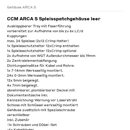
Gehäuse ARCA S
CCM ARCA S Spleisspatchgehäuse leer
Ausklappbarer Tray mit Faserführung
vorbereitet zur Aufnahme von bis zu 6x LC/d
Kupplungen
max. 24 Spleisse (2x12 Crimp Halter)
1x Spleissschutzhalter 12xCrimp enthalten
1x Spleissschutzhalter 12xCrimp optional
2x Aufnahme von WGT Außendurchmesser bis 19mm
2x Zentralelementabfangung
Dichtungseinsätze für Kabel und Rohre:
1x 7-14mm Werksseitig montiert.
24x 0-3mm Werksseitig montiert.
12x 5mm beigelegt.
4x 7mm beigelegt.
abnehmbarer, plombierbarer Deckel mit
Dokumententasche inkl.
Kennzeichnung: Warnung vor Laserstrahl
Schloss mit Schlüssel werkseitig montiert
Gehäuse zusätzlich mit Spezialschraube
verschließbar
Inkl. Zubehör
-1x Schrauben und Dübel -Set
-4x Kabelbinder