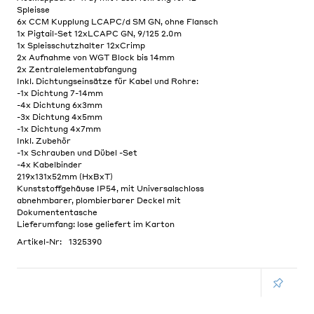
Spleisse
6x CCM Kupplung LCAPC/d SM GN, ohne Flansch
1x Pigtail-Set 12xLCAPC GN, 9/125 2.0m
1x Spleisschutzhalter 12xCrimp
2x Aufnahme von WGT Block bis 14mm
2x Zentralelementabfangung
Inkl. Dichtungseinsätze für Kabel und Rohre:
-1x Dichtung 7-14mm
-4x Dichtung 6x3mm
-3x Dichtung 4x5mm
-1x Dichtung 4x7mm
Inkl. Zubehör
-1x Schrauben und Dübel -Set
-4x Kabelbinder
219x131x52mm (HxBxT)
Kunststoffgehäuse IP54, mit Universalschloss
abnehmbarer, plombierbarer Deckel mit
Dokumententasche
Lieferumfang: lose geliefert im Karton
Artikel-Nr:
1325390