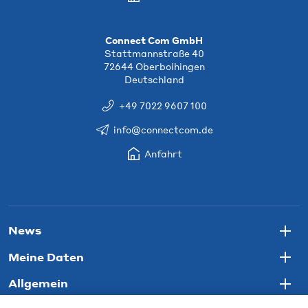
Connect Com GmbH
Stattmannstraße 40
72644 Oberboihingen
Deutschland
+49 7022 9607 100
info@connectcom.de
Anfahrt
News
Togg
Meine Daten
Togg
Allgemein
Togg