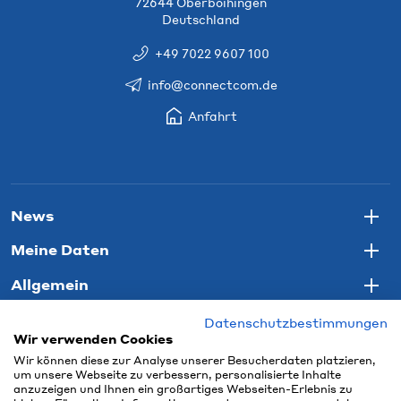
72644 Oberboihingen
Deutschland
+49 7022 9607 100
info@connectcom.de
Anfahrt
News
Togg
Meine Daten
Togg
Allgemein
Togg
Datenschutzbestimmungen
Wir verwenden Cookies
Wir können diese zur Analyse unserer Besucherdaten platzieren,
um unsere Webseite zu verbessern, personalisierte Inhalte
anzuzeigen und Ihnen ein großartiges Webseiten-Erlebnis zu