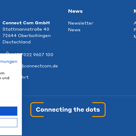
News
Connect Com GmbH
Newsletter
Stattmannstraße 40
News
R
72644 Oberboihingen
Deutschland
+49 7022 9607 100
mmungen
info@connectcom.de
 um
Anfahrt
n und