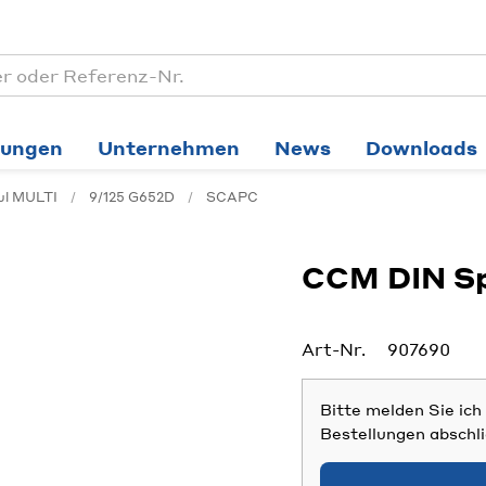
tungen
Unternehmen
News
Downloads
ul MULTI
9/125 G652D
SCAPC
CCM DIN Sp
Art-Nr.
907690
Bitte melden Sie ic
Bestellungen abschl