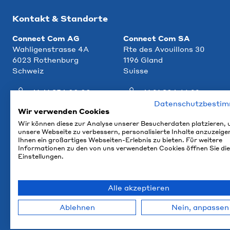
Kontakt & Standorte
Connect Com AG
Connect Com SA
Wahligenstrasse 4A
Rte des Avouillons 30
6023 Rothenburg
1196 Gland
Schweiz
Suisse
+41 41 854 00 00
+41 21 804 66 22
Datenschutzbesti
info@ccm.ch
info@ccm.ch
Wir verwenden Cookies
Wir können diese zur Analyse unserer Besucherdaten platzieren,
Anfahrt
Anfahrt
unsere Webseite zu verbessern, personalisierte Inhalte anzuzeige
Ihnen ein großartiges Webseiten-Erlebnis zu bieten. Für weitere
Informationen zu den von uns verwendeten Cookies öffnen Sie die
Einstellungen.
Alle akzeptieren
Ablehnen
Nein, anpassen
© 2026 Connect Com AG