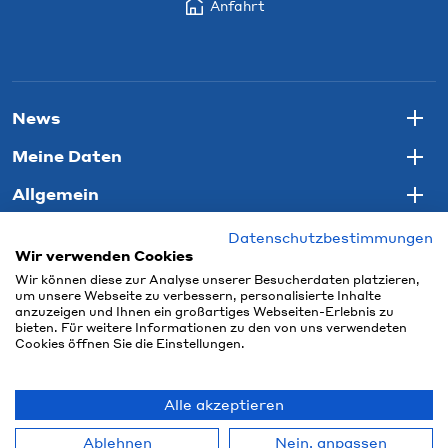
Anfahrt
News
Togg
Meine Daten
Togg
Allgemein
Togg
Datenschutzbestimmungen
Wir verwenden Cookies
Wir können diese zur Analyse unserer Besucherdaten platzieren,
um unsere Webseite zu verbessern, personalisierte Inhalte
anzuzeigen und Ihnen ein großartiges Webseiten-Erlebnis zu
bieten. Für weitere Informationen zu den von uns verwendeten
Cookies öffnen Sie die Einstellungen.
Alle akzeptieren
© 2026 Connect Com AG
Ablehnen
Nein, anpassen
powered by polynorm