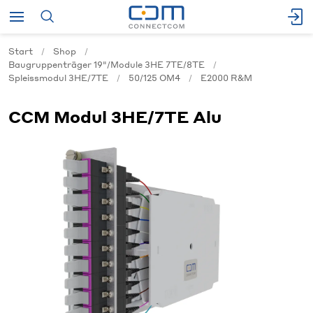
Start
Shop
Baugruppenträger 19"/Module 3HE 7TE/8TE
Spleissmodul 3HE/7TE
50/125 OM4
E2000 R&M
CCM Modul 3HE/7TE Alu