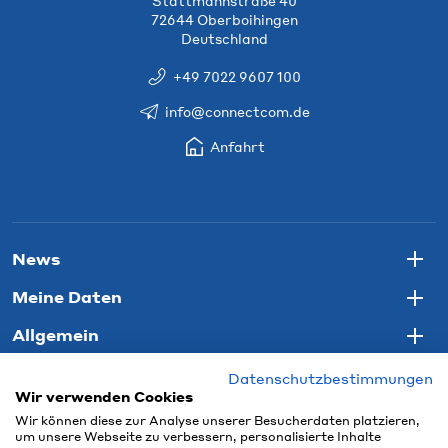
Stattmannstraße 40
72644 Oberboihingen
Deutschland
+49 7022 9607 100
info@connectcom.de
Anfahrt
News
Togg
Meine Daten
Togg
Allgemein
Togg
Datenschutzbestimmungen
Wir verwenden Cookies
Wir können diese zur Analyse unserer Besucherdaten platzieren,
um unsere Webseite zu verbessern, personalisierte Inhalte