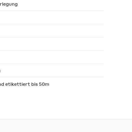
erlegung
g
nd etikettiert bis 50m