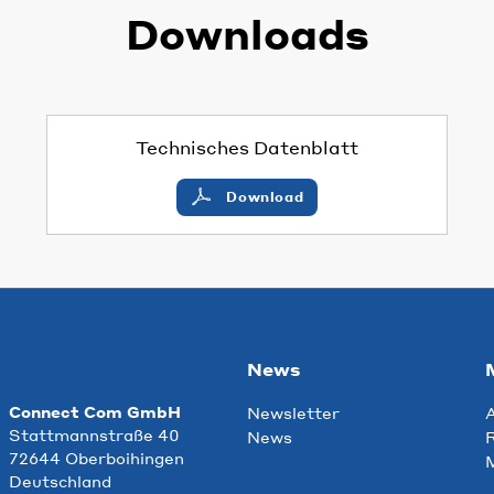
Downloads
Technisches Datenblatt
Download
News
Connect Com GmbH
Newsletter
Stattmannstraße 40
News
R
72644 Oberboihingen
Deutschland