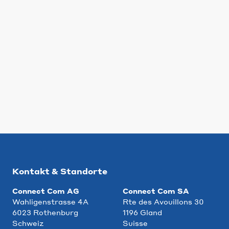
Kontakt & Standorte
Connect Com AG
Connect Com SA
Wahligenstrasse 4A
Rte des Avouillons 30
6023 Rothenburg
1196 Gland
Schweiz
Suisse