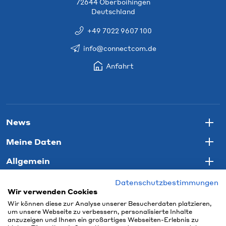
72644 Oberboihingen
Deutschland
+49 7022 9607 100
info@connectcom.de
Anfahrt
News
Togg
Meine Daten
Togg
Allgemein
Togg
Datenschutzbestimmungen
Wir verwenden Cookies
Wir können diese zur Analyse unserer Besucherdaten platzieren,
um unsere Webseite zu verbessern, personalisierte Inhalte
anzuzeigen und Ihnen ein großartiges Webseiten-Erlebnis zu