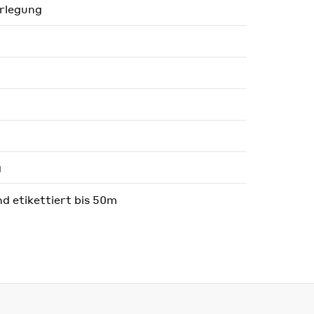
erlegung
g
nd etikettiert bis 50m