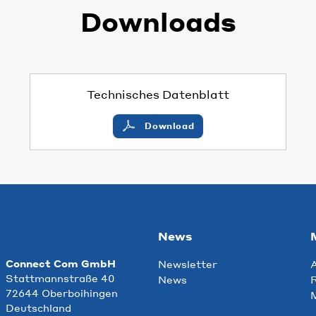
Downloads
Technisches Datenblatt
Download
News
Connect Com GmbH
Newsletter
Stattmannstraße 40
News
R
72644 Oberboihingen
Deutschland