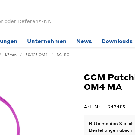
tungen
Unternehmen
News
Downloads
1.7mm
50/125 OM4
SC-SC
CCM Patchk
OM4 MA
Art-Nr.
943409
Bitte melden Sie ic
Bestellungen abschl