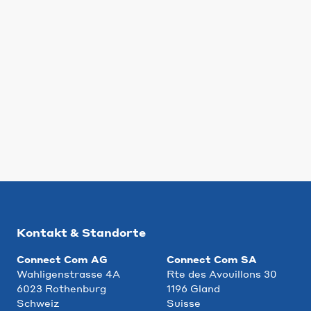
Kontakt & Standorte
Connect Com AG
Connect Com SA
Wahligenstrasse 4A
Rte des Avouillons 30
6023 Rothenburg
1196 Gland
Schweiz
Suisse