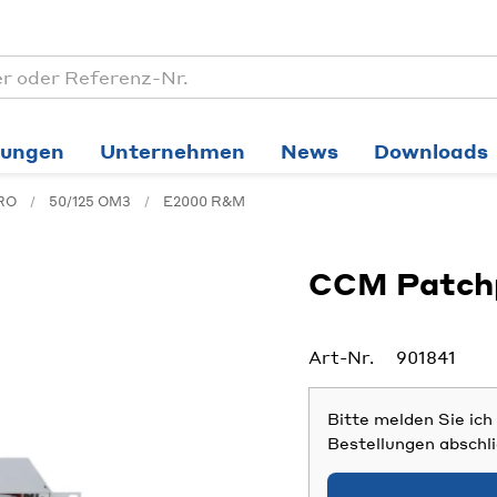
tungen
Unternehmen
News
Downloads
PRO
50/125 OM3
E2000 R&M
CCM Patchp
Art-Nr.
901841
Bitte melden Sie ic
Bestellungen abschl