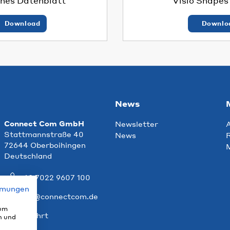
hes Datenblatt
Visio Shape
Download
Downlo
News
Connect Com GmbH
Newsletter
Stattmannstraße 40
News
R
72644 Oberboihingen
Deutschland
+49 7022 9607 100
mmungen
info@connectcom.de
 um
Anfahrt
n und