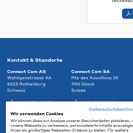
Technisc
Kontakt & Standorte
Connect Com AG
Connect Com SA
Wahligenstrasse 4A
Rte des Avouillons 30
6023 Rothenburg
1196 Gland
Schweiz
Suisse
+41 41 854 00 00
+41 21 804 66 22
Datenschutzbesti
info@ccm.ch
info@ccm.ch
Wir verwenden Cookies
Wir können diese zur Analyse unserer Besucherdaten platzieren,
Anfahrt
Anfahrt
unsere Webseite zu verbessern, personalisierte Inhalte anzuzeige
Ihnen ein großartiges Webseiten-Erlebnis zu bieten. Für weitere