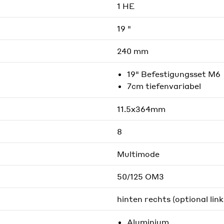
1 HE
19 "
240 mm
19" Befestigungsset M6
7cm tiefenvariabel
11.5x364mm
8
Multimode
50/125 OM3
hinten rechts (optional link
Aluminium