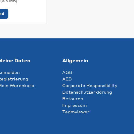
s
(3.8 MB)
ad
Meine Daten
Allgemein
Anmelden
AGB
egistrierung
AEB
Mein Warenkorb
Corporate Responsibility
Datenschutzerklärung
Retouren
Impressum
Teamviewer