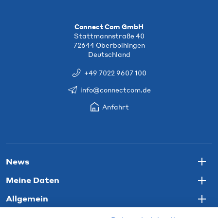
Connect Com GmbH
Stattmannstraße 40
72644 Oberboihingen
Deutschland
+49 7022 9607 100
info@connectcom.de
Anfahrt
News
Togg
Meine Daten
Togg
Allgemein
Togg