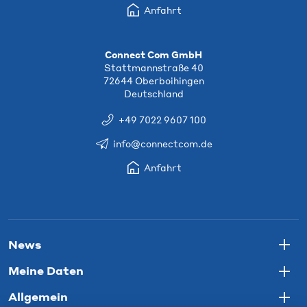
Anfahrt
Connect Com GmbH
Stattmannstraße 40
72644 Oberboihingen
Deutschland
+49 7022 9607 100
info@connectcom.de
Anfahrt
News
Togg
Meine Daten
Togg
Allgemein
Togg