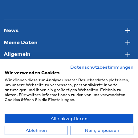
News
Togg
Meine Daten
Togg
Allgemein
Togg
Datenschutzbestimmungen
Wir verwenden Cookies
Wir können diese zur Analyse unserer Besucherdaten platzieren,
um unsere Webseite zu verbessern, personalisierte Inhalte
anzuzeigen und Ihnen ein großartiges Webseiten-Erlebnis zu
bieten. Für weitere Informationen zu den von uns verwendeten
Cookies öffnen Sie die Einstellungen.
Alle akzeptieren
© 2026 Connect Com AG
Ablehnen
Nein, anpassen
powered by polynorm