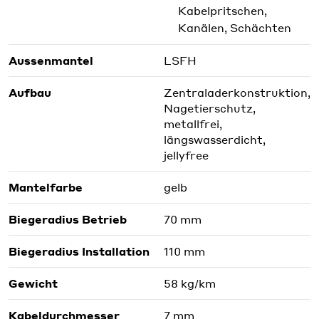
Kabelpritschen,
Kanälen, Schächten
Aussenmantel
LSFH
Aufbau
Zentraladerkonstruktion,
Nagetierschutz,
metallfrei,
längswasserdicht,
jellyfree
Mantelfarbe
gelb
Biegeradius Betrieb
70 mm
Biegeradius Installation
110 mm
Gewicht
58 kg/km
Kabeldurchmesser
7 mm