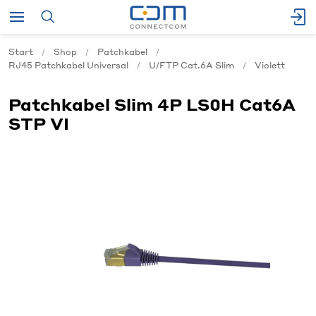
Start
Shop
Patchkabel
RJ45 Patchkabel Universal
U/FTP Cat.6A Slim
Violett
Patchkabel Slim 4P LS0H Cat6A
STP VI