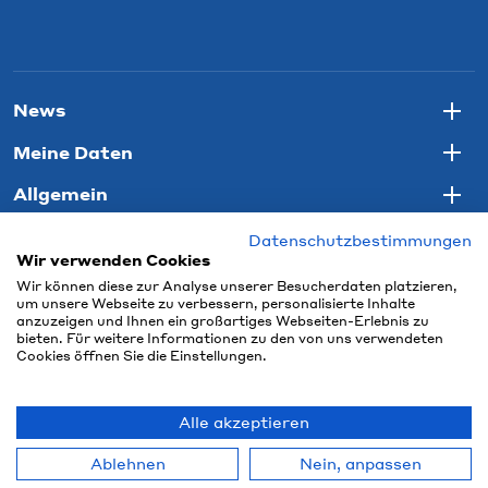
News
Togg
Meine Daten
Togg
Allgemein
Togg
Datenschutzbestimmungen
Wir verwenden Cookies
Wir können diese zur Analyse unserer Besucherdaten platzieren,
um unsere Webseite zu verbessern, personalisierte Inhalte
anzuzeigen und Ihnen ein großartiges Webseiten-Erlebnis zu
bieten. Für weitere Informationen zu den von uns verwendeten
Cookies öffnen Sie die Einstellungen.
Alle akzeptieren
© 2026 Connect Com AG
Ablehnen
Nein, anpassen
powered by polynorm