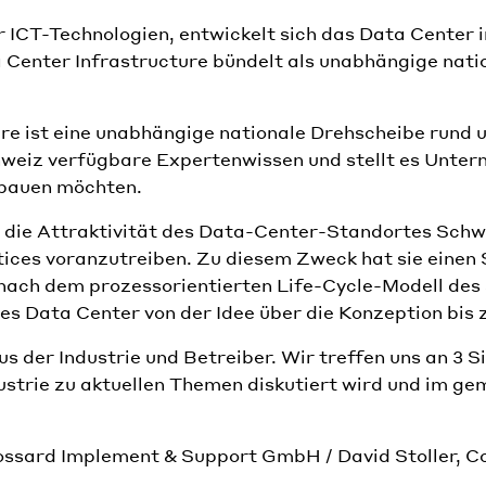
ICT-Technologien, entwickelt sich das Data Center
Center Infrastructure bündelt als unabhängige nati
e ist eine unabhängige nationale Drehscheibe rund u
hweiz verfügbare Expertenwissen und stellt es Unter
sbauen möchten.
, die Attraktivität des Data-Center-Standortes Schw
tices voranzutreiben. Zu diesem Zweck hat sie einen
 nach dem prozessorientierten Life-Cycle-Modell de
nes Data Center von der Idee über die Konzeption bis 
s der Industrie und Betreiber. Wir treffen uns an 3 
ustrie zu aktuellen Themen diskutiert wird und im gem
ossard Implement & Support GmbH / David Stoller, 