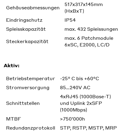
517x317x145mm
Gehäuseabmessungen
(HxBxT)
Eindringschutz
IP54
Spleisskapazität
max. 432 Spleissungen
max. 6 Patchmodule
Steckerkapazität
6xSC, E2000, LC/D
Aktiv:
Betriebstemperatur
-25° C bis +60°C
Stromversorgung
85…240V AC
4xRJ45 (1000Base-T)
Schnittstellen
und Uplink 2xSFP
(1000Mbps)
MTBF
>750’000h
Redundanzprotokoll
STP, RSTP, MSTP, MRP