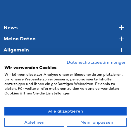
News
Togg
Meine Daten
Togg
Allgemein
Togg
Datenschutzbestimmungen
Wir verwenden Cookies
Wir können diese zur Analyse unserer Besucherdaten platzieren,
um unsere Webseite zu verbessern, personalisierte Inhalte
anzuzeigen und Ihnen ein großartiges Webseiten-Erlebnis zu
bieten. Für weitere Informationen zu den von uns verwendeten
Cookies öffnen Sie die Einstellungen.
Alle akzeptieren
© 2026 Connect Com AG
Ablehnen
Nein, anpassen
powered by polynorm