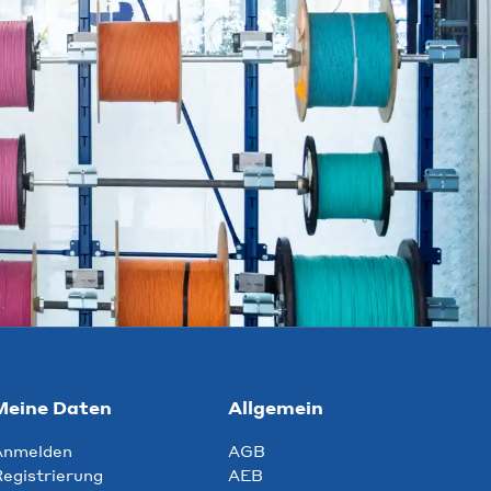
Meine Daten
Allgemein
Anmelden
AGB
egistrierung
AEB