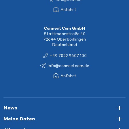
Anfahrt
Connect Com GmbH
Stattmannstraße 40
72644 Oberboihingen
Deutschland
+49 7022 9607 100
info@connectcom.de
Anfahrt
News
Togg
Meine Daten
Togg