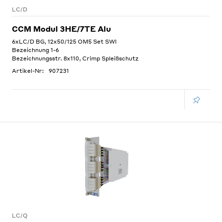
LC/D
CCM Modul 3HE/7TE Alu
6xLC/D BG, 12x50/125 OM5 Set SWI
Bezeichnung 1-6
Bezeichnungsstr. 8x110, Crimp Spleißschutz
Artikel-Nr:
907231
LC/Q