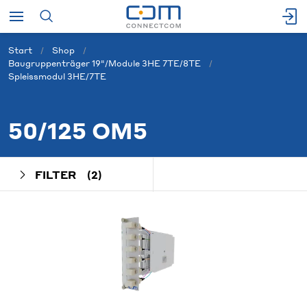
Start
Shop
Baugruppenträger 19"/Module 3HE 7TE/8TE
Spleissmodul 3HE/7TE
50/125 OM5
FILTER
(2)