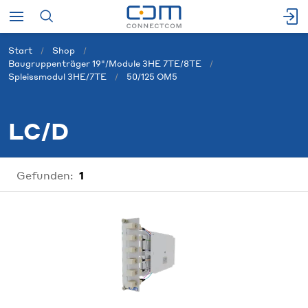
Start
Shop
Baugruppenträger 19"/Module 3HE 7TE/8TE
Spleissmodul 3HE/7TE
50/125 OM5
LC/D
Gefunden:
1