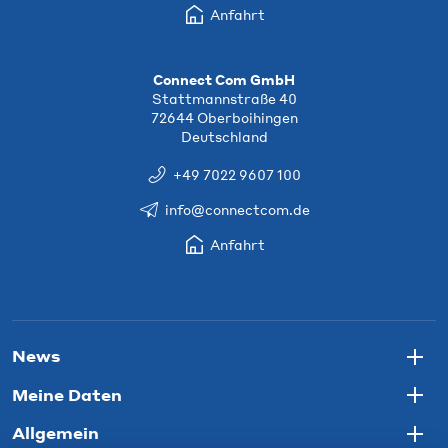
Anfahrt
Connect Com GmbH
Stattmannstraße 40
72644 Oberboihingen
Deutschland
+49 7022 9607 100
info@connectcom.de
Anfahrt
News
Togg
Meine Daten
Togg
Allgemein
Togg