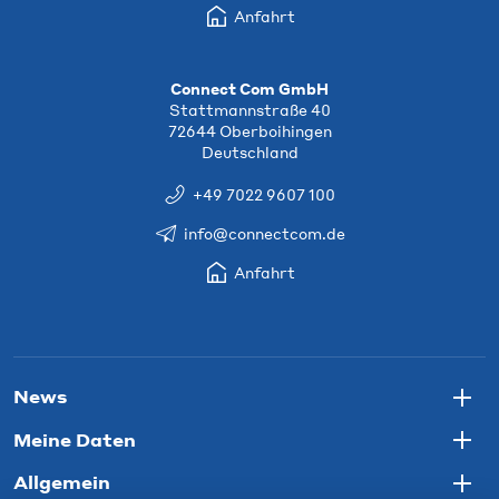
Anfahrt
Connect Com GmbH
Stattmannstraße 40
72644 Oberboihingen
Deutschland
+49 7022 9607 100
info@connectcom.de
Anfahrt
News
Togg
Meine Daten
Togg
Allgemein
Togg