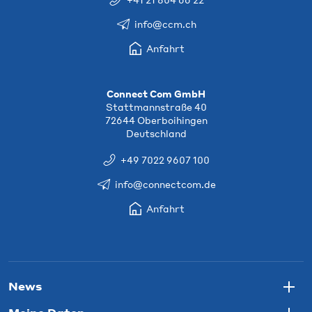
info@ccm.ch
Anfahrt
Connect Com GmbH
Stattmannstraße 40
72644 Oberboihingen
Deutschland
+49 7022 9607 100
info@connectcom.de
Anfahrt
News
Togg