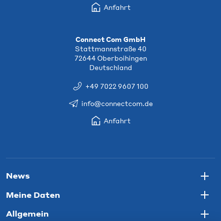
Anfahrt
Connect Com GmbH
Stattmannstraße 40
72644 Oberboihingen
Deutschland
+49 7022 9607 100
info@connectcom.de
Anfahrt
News
Togg
Meine Daten
Togg
Allgemein
Togg