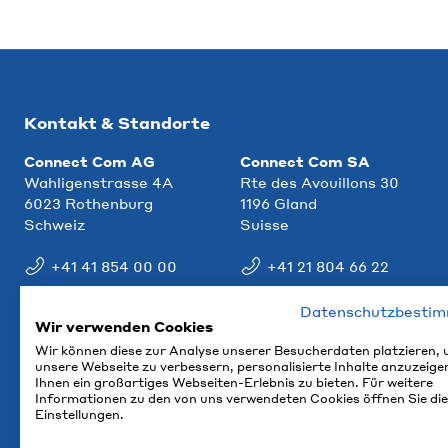
Kontakt & Standorte
Connect Com AG
Connect Com SA
Wahligenstrasse 4A
Rte des Avouillons 30
6023 Rothenburg
1196 Gland
Schweiz
Suisse
+41 41 854 00 00
+41 21 804 66 22
info@ccm.ch
info@ccm.ch
Datenschutzbesti
Wir verwenden Cookies
Anfahrt
Anfahrt
Wir können diese zur Analyse unserer Besucherdaten platzieren,
unsere Webseite zu verbessern, personalisierte Inhalte anzuzeige
Ihnen ein großartiges Webseiten-Erlebnis zu bieten. Für weitere
Informationen zu den von uns verwendeten Cookies öffnen Sie die
Einstellungen.