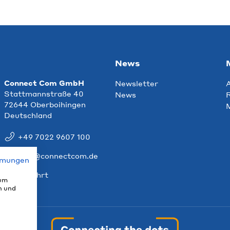
News
Connect Com GmbH
Newsletter
Stattmannstraße 40
News
R
72644 Oberboihingen
Deutschland
+49 7022 9607 100
info@connectcom.de
mmungen
Anfahrt
 um
n und