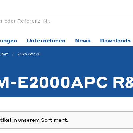
tungen
Unternehmen
News
Downloads
.0mm
9/125 G652D
M-E2000APC R
rtikel in unserem Sortiment.