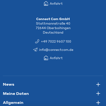
Anfahrt
Connect Com GmbH
Stattmannstraße 40
72644 Oberboihingen
Deutschland
+49 7022 9607 100
info@connectcom.de
Anfahrt
News
Togg
Meine Daten
Togg
Allgemein
Togg