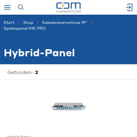
Start
Shop
Kabelendverschluss 19"
Spleisspanel 1HE PRO
Hybrid-Panel
Gefunden:
2