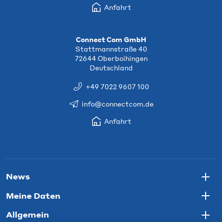
Anfahrt
Connect Com GmbH
Stattmannstraße 40
72644 Oberboihingen
Deutschland
+49 7022 9607 100
info@connectcom.de
Anfahrt
News
Togg
Meine Daten
Togg
Allgemein
Togg