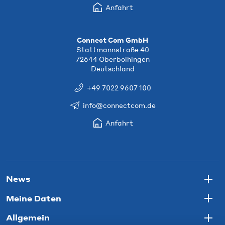
Anfahrt
Connect Com GmbH
Stattmannstraße 40
72644 Oberboihingen
Deutschland
+49 7022 9607 100
info@connectcom.de
Anfahrt
News
Togg
Meine Daten
Togg
Allgemein
Togg