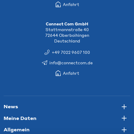
Anfahrt
Connect Com GmbH
Stattmannstraße 40
72644 Oberboihingen
Deutschland
+49 7022 9607 100
info@connectcom.de
Anfahrt
News
Togg
Meine Daten
Togg
Allgemein
Togg