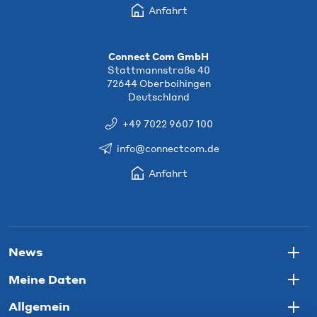
Anfahrt
Connect Com GmbH
Stattmannstraße 40
72644 Oberboihingen
Deutschland
+49 7022 9607 100
info@connectcom.de
Anfahrt
News
Togg
Meine Daten
Togg
Allgemein
Togg