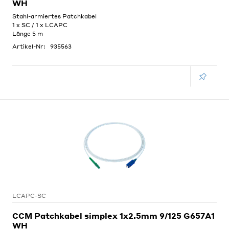
WH
Stahl-armiertes Patchkabel
1 x SC / 1 x LCAPC
Länge 5 m
Artikel-Nr:
935563
LCAPC-SC
CCM Patchkabel simplex 1x2.5mm 9/125 G657A1
WH