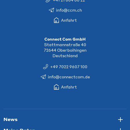
info@ccm.ch
Anfahrt
Connect Com GmbH
Stattmannstraße 40
72644 Oberboihingen
Deutschland
+49 7022 9607 100
info@connectcom.de
Anfahrt
News
Togg