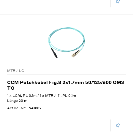
MTRJ-LC
CCM Patchkabel Fig.8 2x1.7mm 50/125/600 OM3
TQ
1 x LC/d, PL 0.1m / 1 x MTRJ (f), PL 0.1m
Länge 20 m
Artikel-Nr:
941802