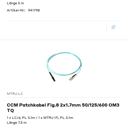
Länge 5 m
Artikel-Nr:
941798
MTRJ-LC
CCM Patchkabel Fig.8 2x1.7mm 50/125/600 OM3
TQ
1 x LC/d, PL 0.1m / 1 x MTRJ (f), PL 0.1m
Länge 7.5 m