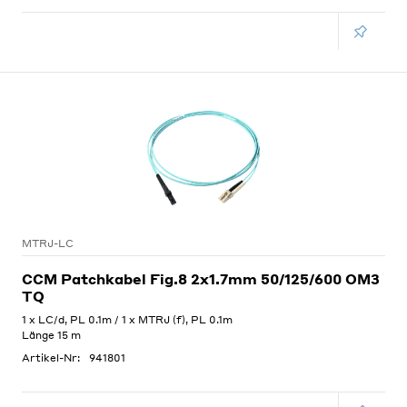
MTRJ-LC
CCM Patchkabel Fig.8 2x1.7mm 50/125/600 OM3
TQ
1 x LC/d, PL 0.1m / 1 x MTRJ (f), PL 0.1m
Länge 15 m
Artikel-Nr:
941801