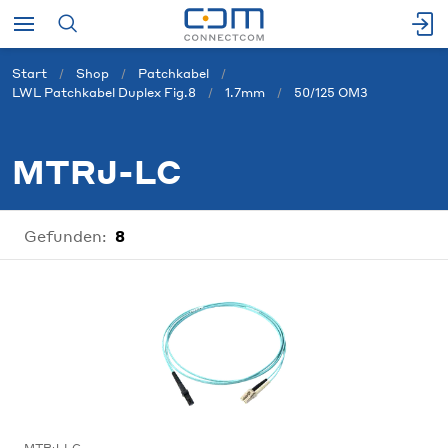
Start
Shop
Patchkabel
LWL Patchkabel Duplex Fig.8
1.7mm
50/125 OM3
MTRJ-LC
Gefunden:
8