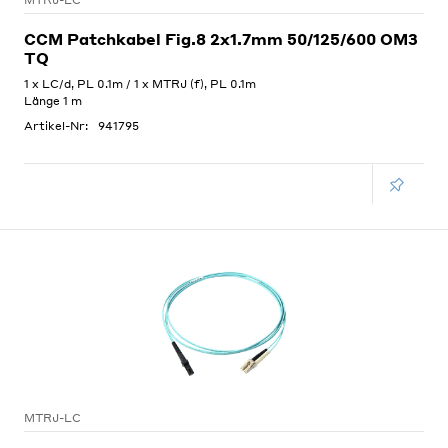
MTRJ-LC
CCM Patchkabel Fig.8 2x1.7mm 50/125/600 OM3
TQ
1 x LC/d, PL 0.1m / 1 x MTRJ (f), PL 0.1m
Länge 1 m
Artikel-Nr:
941795
MTRJ-LC