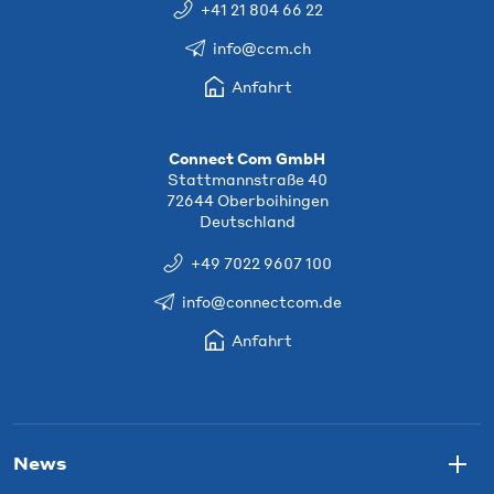
+41 21 804 66 22
info@ccm.ch
Anfahrt
Connect Com GmbH
Stattmannstraße 40
72644 Oberboihingen
Deutschland
+49 7022 9607 100
info@connectcom.de
Anfahrt
News
Togg