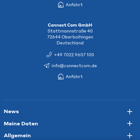
Anfahrt
Connect Com GmbH
Stattmannstraße 40
72644 Oberboihingen
Deutschland
+49 7022 9607 100
info@connectcom.de
Anfahrt
News
Togg
Meine Daten
Togg
Allgemein
Togg